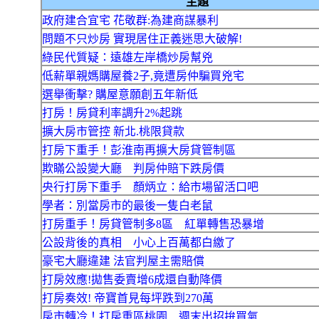
主題
政府建合宜宅 花敬群:為建商謀暴利
問題不只炒房 實現居住正義迷思大破解!
綠民代質疑：遠雄左岸橋炒房幫兇
低薪單親媽購屋養2子,竟遭房仲騙買兇宅
選舉衝擊? 購屋意願創五年新低
打房！房貸利率調升2%起跳
擴大房市管控 新北.桃限貸款
打房下重手！彭淮南再擴大房貸管制區
欺瞞公設變大廳 判房仲賠下跌房價
央行打房下重手 顏炳立：給市場留活口吧
學者：別當房市的最後一隻白老鼠
打房重手！房貸管制多8區 紅單轉售恐暴增
公設背後的真相 小心上百萬都白繳了
豪宅大廳違建 法官判屋主需賠償
打房效應!拋售委賣增6成還自動降價
打房奏效! 帝寶首見每坪跌到270萬
房市轉冷！打房重區桃園 週末出招拚買氣