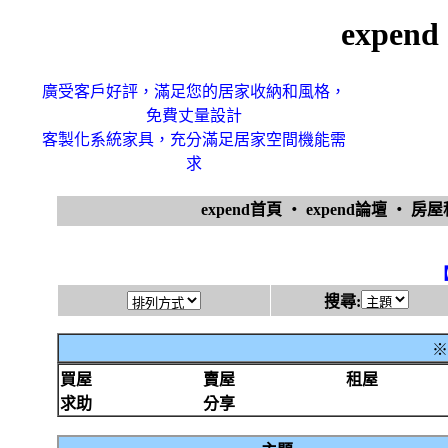
expe
廣受客戶好評，滿足您的居家收納和風格，
免費丈量設計
客製化系統家具，充分滿足居家空間機能需
求
expend首頁
‧
expend論壇
‧
房
搜尋:
※
買屋
賣屋
租屋
求助
分享