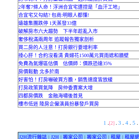
2年奪7條人命！浮洲合宜宅遭控是「血汗工地」
合宜宅又勾結? 包商:明眼人都懂!
遠雄集團跌停 1天蒸發33億
破解房市六大趨勢 下半年趁亂入市
奢侈稅滿兩周年 追蹤報告獨家剖析
買二房的人注意！打房銀行要增利率
捶心肝！合約沒看清 貴婦花1500萬元買雨遮和牆壁
免費為氣爆區估價 估價師：價跌恐達35%
房價鬆動 北多於南
好害怕！打房嚇破買方膽，銷售速度皆放緩
打房政策買氣降 房仲委賣案大增
四都房價跌 金融海嘯後首見
樓市低迷 陸房企僱演員扮暴發戶買房
1
3
4
5
.
[2]
.
.
.
.
J2H流行雜誌
J2H
搬家公司
搬家公司
租屋
租屋
｜
｜
｜
｜
｜