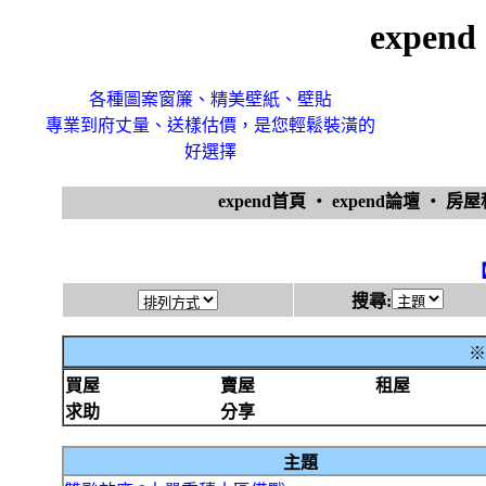
expe
各種圖案窗簾、精美壁紙、壁貼
專業到府丈量、送樣估價，是您輕鬆裝潢的
好選擇
expend首頁
‧
expend論壇
‧
房
搜尋:
※
買屋
賣屋
租屋
求助
分享
主題