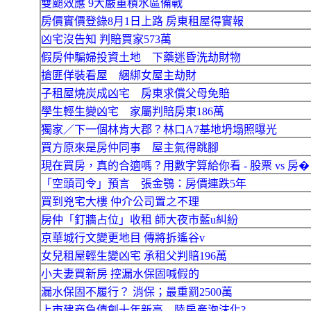
雙颱效應 9大嚴重積水區備戰
房價實價登錄8月1日上路 房東租屋得實報
凶宅沒告知 判賠買家573萬
假房仲騙婦投資土地 下藥迷昏洗劫財物
搶匪佯裝看屋 綑綁女屋主劫財
子租屋燒炭成凶宅 房東求償父母免賠
學生輕生變凶宅 家屬判賠房東186萬
獨家／下一個林肯大郡？林口A7基地坍塌照曝光
買方原來是房仲同事 屋主氣得跳腳
現在買房，真的合適嗎？用數字算給你看 - 股票 vs 房�
「空頭司令」預言 張金鶚：房價連跌5年
買到兇宅大樓 仲介公司置之不理
房仲「釘牆占位」收租 師大夜市藍u糾紛
京華城行文變更地目 傳將拆遙谷v
女兒租屋輕生變凶宅 承租父判賠196萬
小夫妻買新房 控漏水保固喊假的
漏水保固不履行？ 消保；最重罰2500萬
上市建商負債創十年新高 陸房產泡沫化?