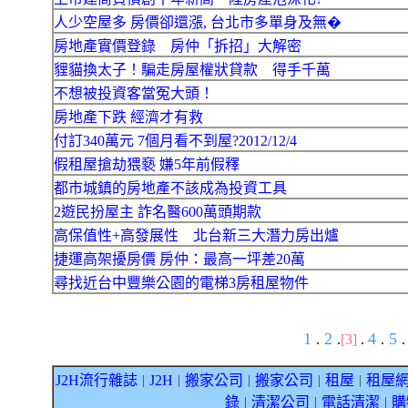
人少空屋多 房價卻還漲, 台北市多單身及無�
房地產實價登錄 房仲「拆招」大解密
貍貓換太子！騙走房屋權狀貸款 得手千萬
不想被投資客當冤大頭！
房地產下跌 經濟才有救
付訂340萬元 7個月看不到屋?2012/12/4
假租屋搶劫猥褻 嫌5年前假釋
都市城鎮的房地產不該成為投資工具
2遊民扮屋主 詐名醫600萬頭期款
高保值性+高發展性 北台新三大潛力房出爐
捷運高架擾房價 房仲：最高一坪差20萬
尋找近台中豐樂公園的電梯3房租屋物件
1
2
4
5
.
.
[3]
.
.
.
J2H流行雜誌
J2H
搬家公司
搬家公司
租屋
租屋
｜
｜
｜
｜
｜
錄
清潔公司
電話清潔
購
｜
｜
｜