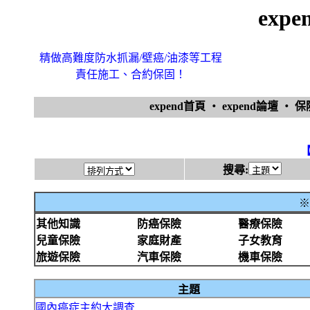
exp
精做高難度防水抓漏/壁癌/油漆等工程
責任施工、合約保固！
expend首頁
‧
expend論壇
‧
保
搜尋:
※
其他知識
防癌保險
醫療保險
兒童保險
家庭財產
子女教育
旅遊保險
汽車保險
機車保險
主題
國內癌症主約大調查