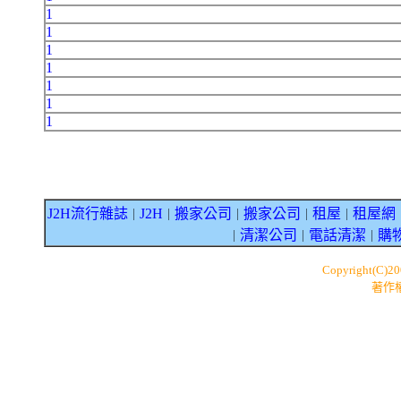
1
1
1
1
1
1
1
J2H流行雜誌
J2H
搬家公司
搬家公司
租屋
租屋網
｜
｜
｜
｜
｜
清潔公司
電話清潔
購
｜
｜
｜
Copyright(C)2
著作