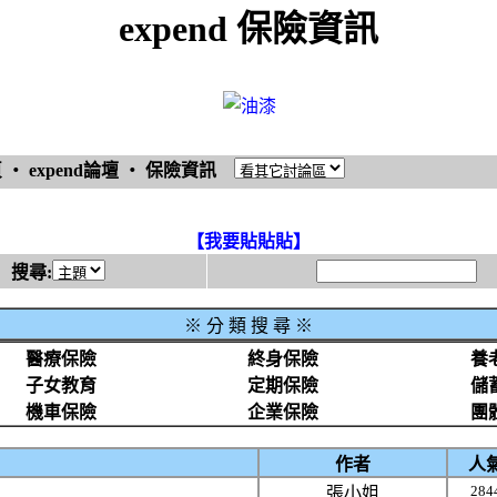
expend 保險資訊
頁
‧
expend論壇
‧
保險資訊
【我要貼貼貼】
搜尋:
※
分 類 搜 尋 ※
醫療保險
終身保險
養
子女教育
定期保險
儲
機車保險
企業保險
團
作者
人
284
張小姐