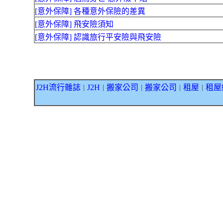
[意外保障] 各種意外保險的差異
[意外保障] 飛安險須知
[意外保障] 認識旅行平安險與飛安險
J2H流行雜誌
J2H
搬家公司
搬家公司
租屋
租屋
｜
｜
｜
｜
｜