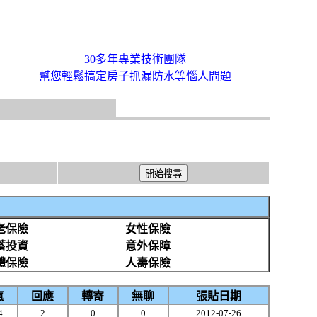
30多年專業技術團隊
幫您輕鬆搞定房子抓漏防水等惱人問題
老保險
女性保險
蓄投資
意外保障
體保險
人壽保險
氣
回應
轉寄
無聊
張貼日期
4
2
0
0
2012-07-26