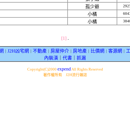
292
孤少爺
604
小橘
384
小橘
[1]
.
網
J2H凶宅網
不動產
房屋仲介
房地產
比價網
客源網
｜
｜
｜
｜
｜
｜
｜
內裝潢
｜
代書
｜
抓漏
expend
Copyright(C)2000
All Rights Reserved
著作權所有 J2H流行雜誌