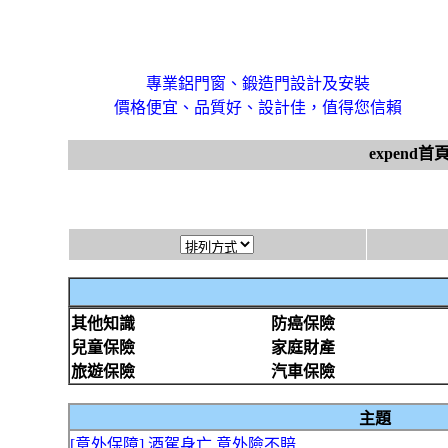
專業鋁門窗、鍛造門設計及安裝
價格便宜、品質好、設計佳，值得您信賴
expend首
其他知識
防癌保險
兒童保險
家庭財產
旅遊保險
汽車保險
主題
[意外保障] 酒駕身亡 意外險不賠