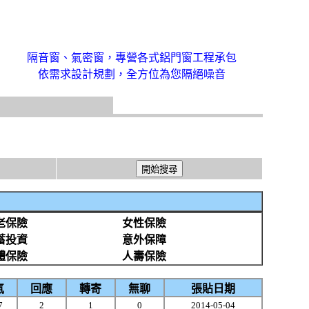
隔音窗、氣密窗，專營各式鋁門窗工程承包
依需求設計規劃，全方位為您隔絕噪音
老保險
女性保險
蓄投資
意外保障
體保險
人壽保險
氣
回應
轉寄
無聊
張貼日期
7
2
1
0
2014-05-04