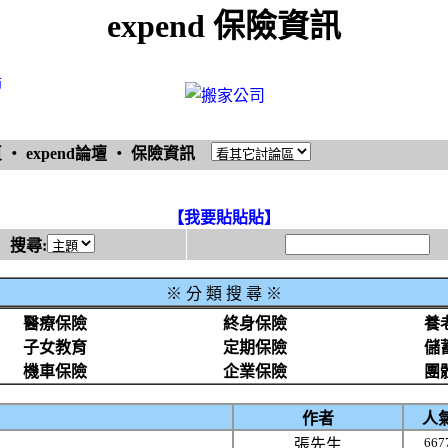
expend 保險資訊
飾
頁
‧
expend論壇
‧
保險資訊
【我要貼貼貼】
搜尋:
※
分 類 搜 尋 ※
醫療保險
終身保險
養
子女教育
定期保險
儲
機車保險
企業保險
團
作者
人
667
張先生