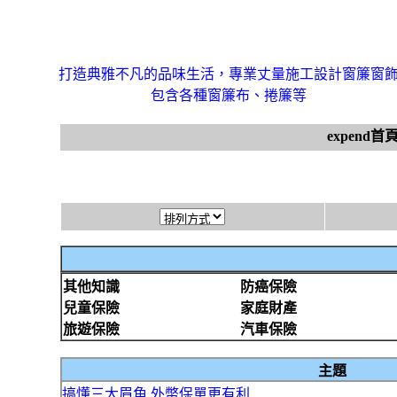
打造典雅不凡的品味生活，專業丈量施工設計窗簾窗
包含各種窗簾布、捲簾等
expend首
其他知識
防癌保險
兒童保險
家庭財產
旅遊保險
汽車保險
主題
搞懂三大眉角 外幣保單更有利