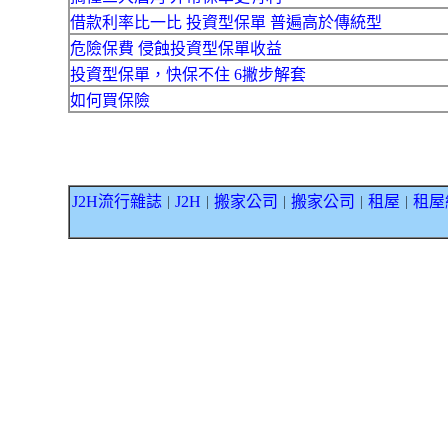
借款利率比一比 投資型保單 普遍高於傳統型
危險保費 侵蝕投資型保單收益
投資型保單，快保不住 6撇步解套
如何買保險
J2H流行雜誌
J2H
搬家公司
搬家公司
租屋
租屋
｜
｜
｜
｜
｜