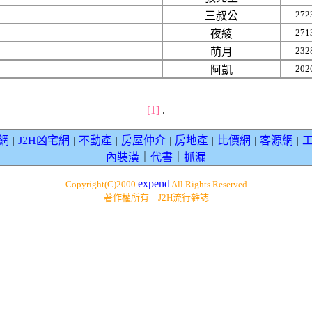
272
三叔公
271
夜綾
232
萌月
202
阿凱
[1]
.
網
J2H凶宅網
不動產
房屋仲介
房地產
比價網
客源網
｜
｜
｜
｜
｜
｜
｜
內裝潢
｜
代書
｜
抓漏
expend
Copyright(C)2000
All Rights Reserved
著作權所有 J2H流行雜誌