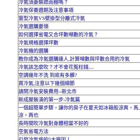
冷氣須要裝遮雨棚嗎？
冷氣保養週期及注意事項
窗型冷氣VS壁掛型分離式冷氣
冷氣選購要領
如何選擇省電又合坪數噸數的冷氣？
冷氣規格選擇坪數
冷氣機的選購
教你成為冷氣選購達人,計算噸數與坪數合用的冷氣
冷氣該怎麼吹？才不會花冤枉錢....
空調幾年不洗 到底有多髒?
買冷氣,注意以下幾個細節
請問冷氣安裝費用--新北市
新成屋裝潢的第一步-冷氣篇
一個超簡單步驟，讓你的房子在夏天如冰箱般涼爽，馬
涼，再也
長時間吹冷氣對身體相當不好的
空氣省電方法
引發冷氣病的5大原因！