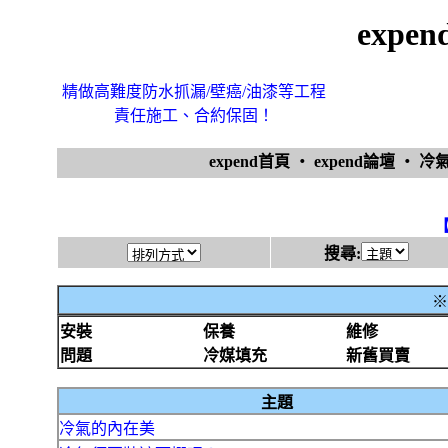
expe
精做高難度防水抓漏/壁癌/油漆等工程
責任施工、合約保固！
expend首頁
‧
expend論壇
‧
冷
搜尋:
※
安裝
保養
維修
問題
冷媒填充
新舊買賣
主題
冷氣的內在美