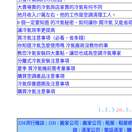
大賣場賣的冷氣與店家賣的冷氣有何不同
他月收入27萬左右，他的工作是空調清理工人。
8 個一定要知道 的冷氣秘密，如何讓你 開冷氣 又能省
讓冷氣效率更提高
買冷氣注意事項（必看，省多錢）
你知道冷氣怎麼使用嗎 冷氣廠商沒教你的事
教您冷氣安裝四大重點，讓您也成為空調冷氣專家
分離式冷氣安裝注意事項
夏季 買冷氣機前需考量事項
購買空調產品注意事項
冷氣保養週期及注意事項
購買冷氣注意事項
1
2
3
5
.
.
.
[4]
.
.
J2H流行雜誌
J2H
搬家公司
搬家公司
租屋
租屋
｜
｜
｜
｜
｜
錄
清潔公司
電話清潔
購
｜
｜
｜