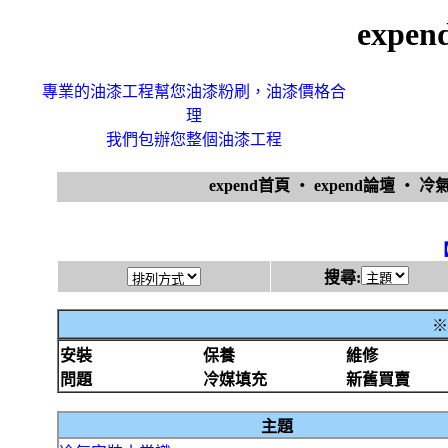
expe
專業的油漆工程幫您油漆粉刷，油漆價格合
理
我們包辦您整個油漆工程
expend首頁
‧
expend論壇
‧
冷
搜尋:
※
安裝
保養
維修
問題
冷媒填充
新舊買賣
主題