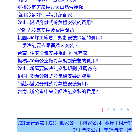
壁掛冷氣怎麼裝?7大重點傳授你
商用冷氣評估--請介紹商家
汐止--變頻分離式冷氣機安裝的費用?
分離式冷氣安裝及費用問題
桃園--40坪工廠倉庫規劃安裝冷氣的費用?
二手冷氣要去哪裡找人安裝!?
台南--住家冷氣安裝規劃.推薦商家
板橋--90辦公室做冷氣規劃安裝的費用?
汐止--新屋要做冷氣安裝規劃.推薦廠商
桃園--變頻分離式冷氣機安裝的費用
新莊--變頻分離式冷氣機安裝費用?
台南--辦公室中央空調冷氣安裝的費用?
2
3
4
5
[1]
.
.
.
.
.
J2H流行雜誌
J2H
搬家公司
搬家公司
租屋
租屋
｜
｜
｜
｜
｜
錄
清潔公司
電話清潔
購
｜
｜
｜