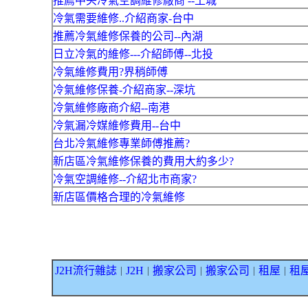
推薦中央冷氣空調維修廠商 --土城
冷氣需要維修..介紹商家-台中
推薦冷氣維修保養的公司--內湖
日立冷氣的維修---介紹師傅--北投
冷氣維修費用?界稍師傅
冷氣維修保養-介紹商家--深坑
冷氣維修廠商介紹--南港
冷氣漏冷媒維修費用--台中
台北冷氣維修專業師傅推薦?
新店區冷氣維修保養的費用大約多少?
冷氣空調維修--介紹北市商家?
新店區價格合理的冷氣維修
J2H流行雜誌
J2H
搬家公司
搬家公司
租屋
租
｜
｜
｜
｜
｜