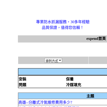
專業防水抓漏服務，30多年經驗
品質保證，值得您信賴！
expend首頁
安裝
保養
問題
冷媒填充
主題
高雄--分離式冷氣維修費用多少?