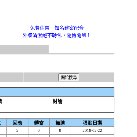
免費估價！知名建案配合
外牆清潔絕不轉包，隨傳隨到！
識
討論
氣
回應
轉寄
無聊
張貼日期
5
5
0
0
2018-02-22