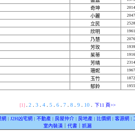
盛嘉
201
奇坤
204
小麗
252
立民
196
欣明
207
乃慧
193
芳玫
191
茱蒂
231
芳晴
196
珊妮
187
玉竹
195
郁鈴
2
3
4
5
6
7
8
9
10
[1]
.
.
.
.
.
.
.
.
.
.
下11 頁>>
屋網
J2H凶宅網
不動產
房屋仲介
房地產
比價網
客源網
｜
｜
｜
｜
｜
｜
｜
室內裝潢
｜
代書
｜
抓漏