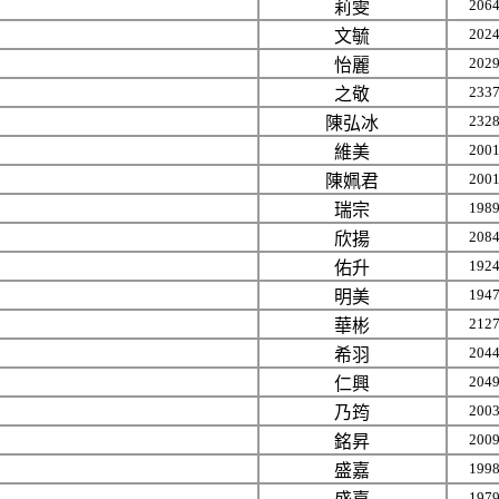
206
莉雯
202
文毓
202
怡麗
233
之敬
232
陳弘冰
200
維美
200
陳姵君
198
瑞宗
208
欣揚
192
佑升
194
明美
212
華彬
204
希羽
204
仁興
200
乃筠
200
銘昇
199
盛嘉
197