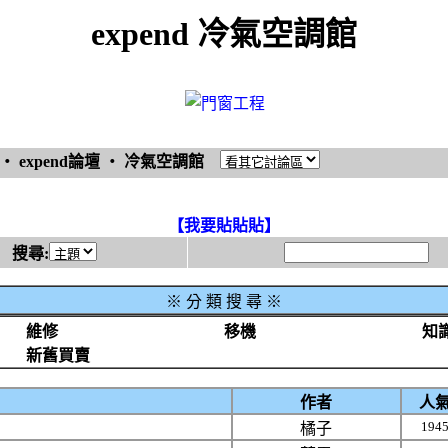
expend 冷氣空調館
‧
expend論壇
‧
冷氣空調館
【我要貼貼貼】
搜尋:
※
分 類 搜 尋 ※
維修
移機
知
新舊買賣
作者
人
194
橘子