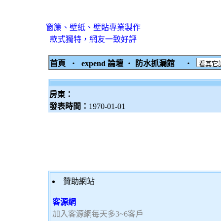
窗簾、壁紙、壁貼專業製作
款式獨特，網友一致好評
首頁
‧
expend 論壇
‧
防水抓漏館
‧
房東：
發表時間：
1970-01-01
贊助網站
客源網
加入客源網每天多3~6客戶