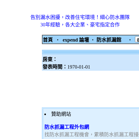
告別漏水困擾，改善住宅環境！細心防水團隊
30年經驗，各大企業、豪宅指定合作
首頁
‧
expend 論壇
‧
防水抓漏館
‧
房東：
發表時間：
1970-01-01
贊助網站
防水抓漏工程外包網
找防水抓漏工程機會，累積防水抓漏工程接