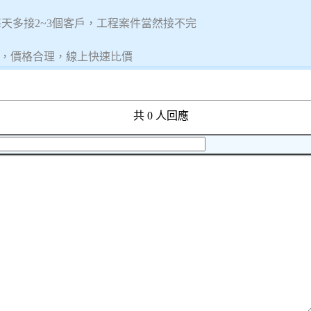
，每天多接2~3個客戶，工程案件當然接不完
，價格合理，線上快速比價
共 0 人回應